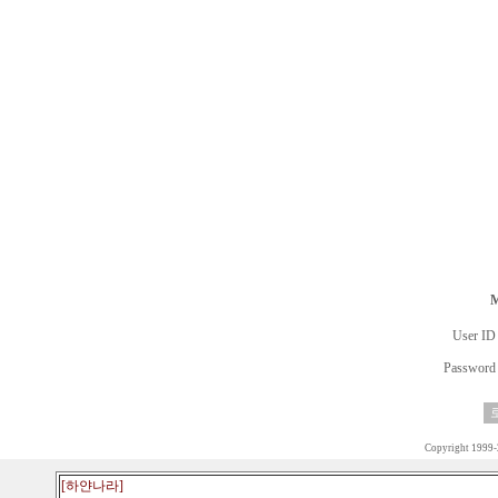
User ID
Password
Copyright 1999
[하얀나라]