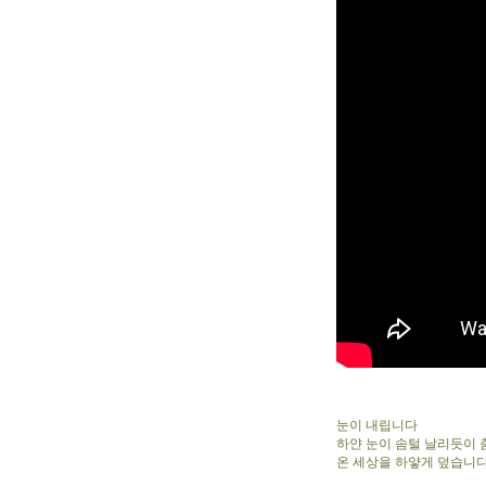
눈이 내립니다
하얀 눈이 솜털 날리듯이 
온 세상을 하얗게 덮습니