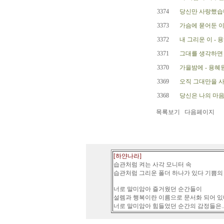
3374
당신만 사랑했습니
3373
가슴에 묻어둔 이
3372
내 그리운 이 - 
3371
그대를 생각하면 
3370
가을밤에 - 용혜
3369
오직 그대만을 사
3368
당신은 나의 마음
목록보기
다음페이지
[하얀나라]
습관처럼 켜는 사각 모니터 속
습관처럼 그리운 폴더 하나가 있다 기쁨의
너로 말미암아 즐거웠던 순간들이
설렘과 행복이란 이름으로 문서화 되어 있
너로 말미암아 힘들었던 순간의 감정들은..