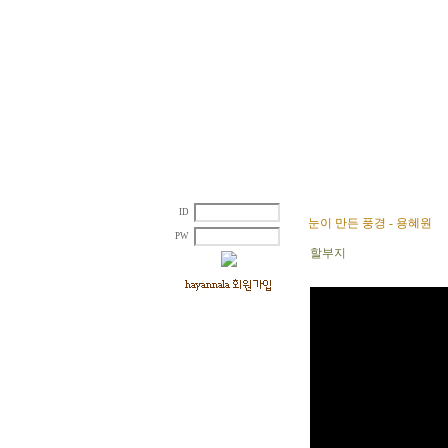
ID
눈이 만든 풍경 - 용혜원
PW
할부지