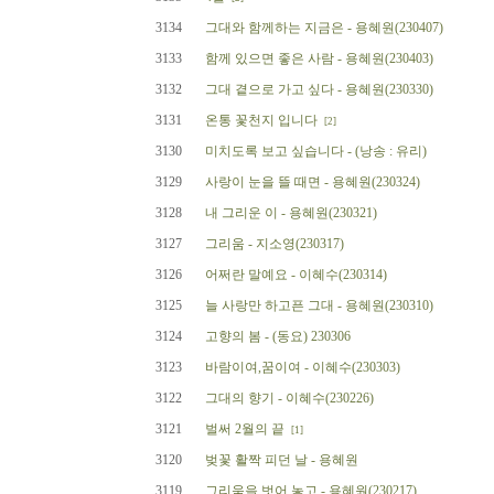
3134
그대와 함께하는 지금은 - 용혜원(230407)
3133
함께 있으면 좋은 사람 - 용혜원(230403)
3132
그대 곁으로 가고 싶다 - 용혜원(230330)
3131
온통 꽃천지 입니다
[2]
3130
미치도록 보고 싶습니다 - (낭송 : 유리)
3129
사랑이 눈을 뜰 때면 - 용혜원(230324)
3128
내 그리운 이 - 용혜원(230321)
3127
그리움 - 지소영(230317)
3126
어쩌란 말예요 - 이혜수(230314)
3125
늘 사랑만 하고픈 그대 - 용혜원(230310)
3124
고향의 봄 - (동요) 230306
3123
바람이여,꿈이여 - 이혜수(230303)
3122
그대의 향기 - 이혜수(230226)
3121
벌써 2월의 끝
[1]
3120
벚꽃 활짝 피던 날 - 용혜원
3119
그리움을 벗어 놓고 - 용혜원(230217)