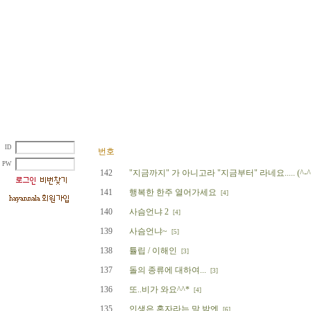
ID
번호
PW
142
"지금까지" 가 아니고라 "지금부터" 라네요..... (^-^
141
행복한 한주 열어가세요
[4]
140
사슴언냐 2
[4]
139
사슴언냐~
[5]
138
튤립 / 이해인
[3]
137
돌의 종류에 대하여...
[3]
136
또..비가 와요^^*
[4]
135
인생은 혼자라는 말 밖엔
[6]