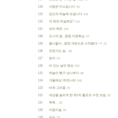
134
사랑은 미소입니다
[5]
133
당신의 하늘에 보냅니다
[13]
132
차 한잔 하실래요?
[11]
131
보라 예찬
[14]
130
도시의 밤...청원 이명희님
[7]
129
봄나들이...첨엔 개판으로 시작함다~ㅋ
[7]
128
친정가는 길..
[6]
127
편지
[7]
126
비 오는 날의 명상
[12]
125
하늘이 빵구 났나부다
[8]
124
겨울애상 /하얀나라
[10]
123
비와 그리움
[7]
122
세상을 놀라게 한 제2의 폴포츠 수전 보일
[2]
121
똑똑...
[3]
120
아침이슬
[3]
119
순수
[2]