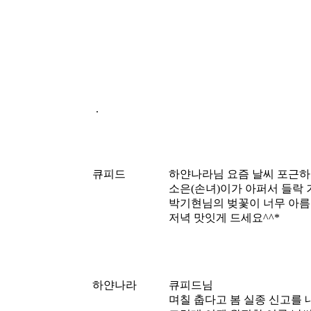
.
큐피드
하얀나라님 요즘 날씨 포근하
소은(손녀)이가 아퍼서 들락 
박기현님의 벚꽃이 너무 아름
저녁 맛잇게 드세요^^*
하얀나라
큐피드님
며칠 춥다고 봄 실종 신고를