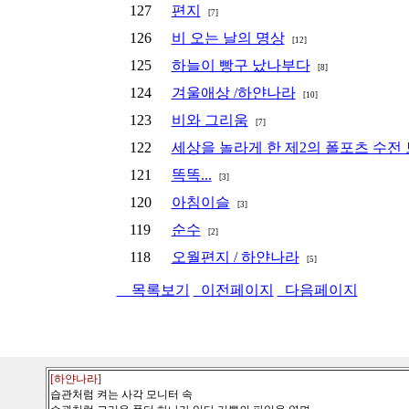
127
편지
[7]
126
비 오는 날의 명상
[12]
125
하늘이 빵구 났나부다
[8]
124
겨울애상 /하얀나라
[10]
123
비와 그리움
[7]
122
세상을 놀라게 한 제2의 폴포츠 수전
121
똑똑...
[3]
120
아침이슬
[3]
119
순수
[2]
118
오월편지 / 하얀나라
[5]
목록보기
이전페이지
다음페이지
[하얀나라]
습관처럼 켜는 사각 모니터 속