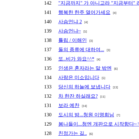
142
"지금까지" 가 아니고라 "지금부터" 라네요.
141
행복한 한주 열어가세요
[4]
140
사슴언냐 2
[4]
139
사슴언냐~
[5]
138
튤립 / 이해인
[3]
137
돌의 종류에 대하여...
[3]
136
또..비가 와요^^*
[4]
135
인생은 혼자라는 말 밖엔
[6]
134
사랑은 미소입니다
[5]
133
당신의 하늘에 보냅니다
[13]
132
차 한잔 하실래요?
[11]
131
보라 예찬
[14]
130
도시의 밤...청원 이명희님
[7]
129
봄나들이...첨엔 개판으로 시작함다~
128
친정가는 길..
[6]