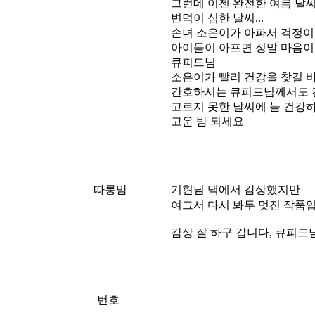
그런데 이젠 완전한 여름 날
변덕이 심한 날씨...
손녀 소은이가 아파서 걱정
아이들이 아프면 정말 마음이
큐피드님
소은이가 빨리 건강을 찾길 
간호하시는 큐피드님께서도 
고르지 못한 날씨에 늘 건강
고운 밤 되세요
따롱맘
기현님 댁에서 감상했지만
여그서 다시 봐두 멋진 작품
감상 잘 하구 갑니다, 큐피드님~
번호