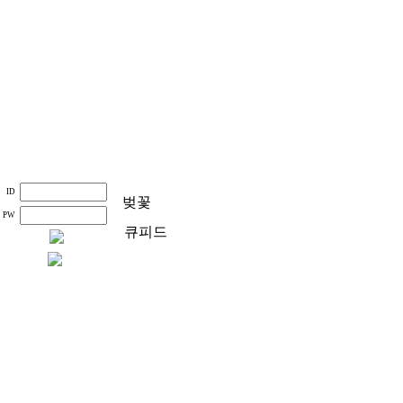
ID
벚꽃
PW
큐피드