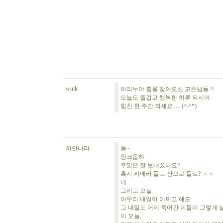
wink
하라누야 홈을 찾아오신 모든님들 !!
오늘도 즐겁고 행복한 하루 되시어
힘찬 한 주간 되세요..... (^-^*)
하얀나라
웅~
윙크옵햐
주말은 잘 보내셨나요?
혹시 카메라 들고 산으로 들로? ㅎㅎ
네
그리고 오늘
아무리 내일이 어쩌고 해도
그 내일도 어제 죽어간 이들이 그렇게
이 오늘,