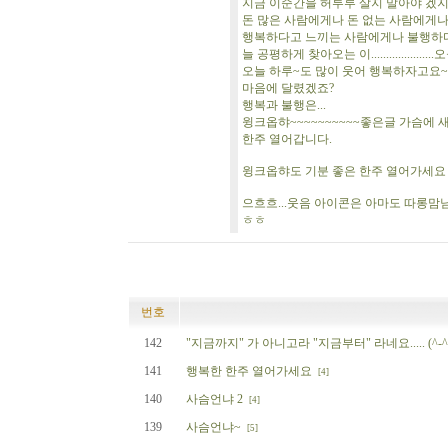
지금 이순간을 허투루 살지 말아야 겠
돈 많은 사람에게나 돈 없는 사람에게
행복하다고 느끼는 사람에게나 불행하
늘 공평하게 찾아오는 이.....................
오늘 하루~도 많이 웃어 행복하자고요
마음에 달렸겠죠?
행복과 불행은...
윙크옵햐~~~~~~~~~~좋은글 가슴에 
한주 열어갑니다.
윙크옵햐도 기분 좋은 한주 열어가세요
으흐흐...웃음 아이콘은 아마도 따롱맘
ㅎㅎ
번호
142
"지금까지" 가 아니고라 "지금부터" 라네요..... (^-^
141
행복한 한주 열어가세요
[4]
140
사슴언냐 2
[4]
139
사슴언냐~
[5]