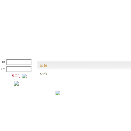
ID
오 늘
PW
wink