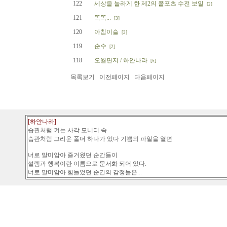
122
세상을 놀라게 한 제2의 폴포츠 수전 보일
[2]
121
똑똑...
[3]
120
아침이슬
[3]
119
순수
[2]
118
오월편지 / 하얀나라
[5]
목록보기
이전페이지
다음페이지
[하얀나라]
습관처럼 켜는 사각 모니터 속
습관처럼 그리운 폴더 하나가 있다 기쁨의 파일을 열면
너로 말미암아 즐거웠던 순간들이
설렘과 행복이란 이름으로 문서화 되어 있다.
너로 말미암아 힘들었던 순간의 감정들은...