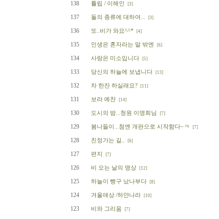
138
튤립 / 이해인
[3]
137
돌의 종류에 대하여...
[3]
136
또..비가 와요^^*
[4]
135
인생은 혼자라는 말 밖엔
[6]
134
사랑은 미소입니다
[5]
133
당신의 하늘에 보냅니다
[13]
132
차 한잔 하실래요?
[11]
131
보라 예찬
[14]
130
도시의 밤...청원 이명희님
[7]
129
봄나들이...첨엔 개판으로 시작함다~ㅋ
[7]
128
친정가는 길..
[6]
127
편지
[7]
126
비 오는 날의 명상
[12]
125
하늘이 빵구 났나부다
[8]
124
겨울애상 /하얀나라
[10]
123
비와 그리움
[7]