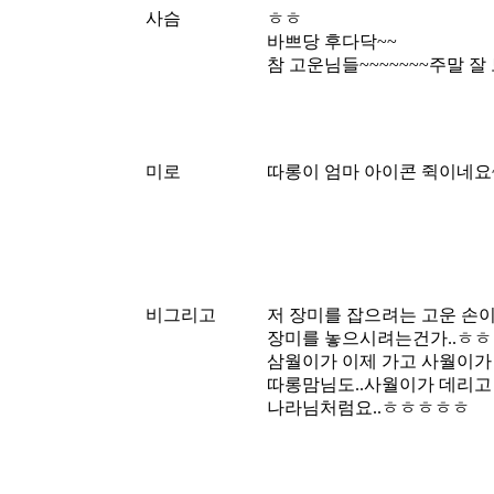
사슴
ㅎㅎ
바쁘당 후다닥~~
참 고운님들~~~~~~~주말 
미로
따롱이 엄마 아이콘 쥑이네요
비그리고
저 장미를 잡으려는 고운 손이
장미를 놓으시려는건가..ㅎ
삼월이가 이제 가고 사월이가
따롱맘님도..사월이가 데리고 
나라님처럼요..ㅎㅎㅎㅎㅎ