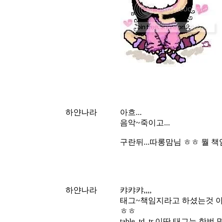
하얀나라
아흐...
음악~죽이고...
구란뒤...따롱맘님 ㅎㅎ 뭘 
하얀나라
캬캬캬,,,,
태그~책임지라고 하셨는것 
ㅎㅎ
table. td. tr 이딴 태그는