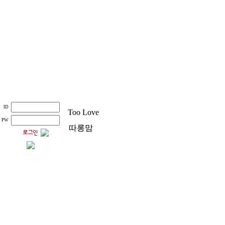
ID
Too Love
PW
따롱맘