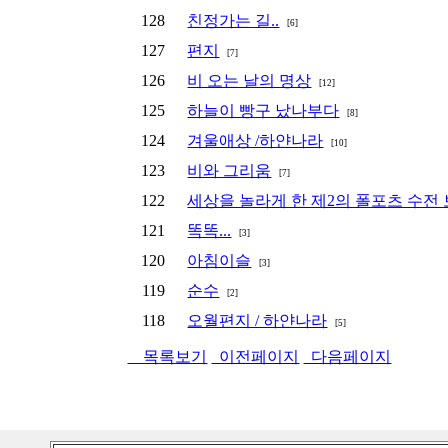
128
친정가는 길..
[6]
127
편지
[7]
126
비 오는 날의 명상
[12]
125
하늘이 빵구 났나부다
[8]
124
겨울애상 /하얀나라
[10]
123
비와 그리움
[7]
122
세상을 놀라게 한 제2의 폴포츠 수전
121
똑똑...
[3]
120
아침이슬
[3]
119
순수
[2]
118
오월편지 / 하얀나라
[5]
목록보기
이전페이지
다음페이지