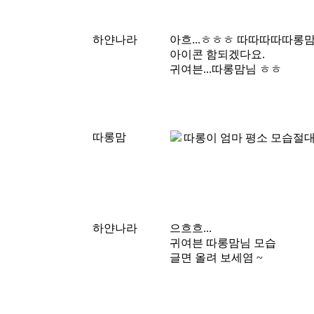
하얀나라
아흐...ㅎㅎㅎ 따따따따따롱
아이콘 함되겠다요.
귀여븐...따롱맘님 ㅎㅎ
따롱맘
따롱이 엄마 평소 모습절대
하얀나라
으흐흐...
귀여븐 따롱맘님 모습
글면 올려 보세염 ~