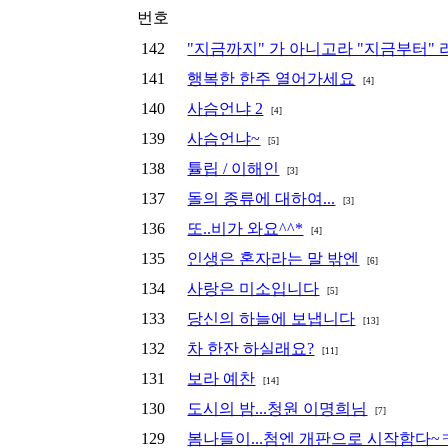
번호
142
"지금까지" 가 아니고라 "지금부터" 라네요.
141
행복한 한주 열어가세요
[4]
140
사슴언냐 2
[4]
139
사슴언냐~
[5]
138
튤립 / 이해인
[3]
137
돌의 종류에 대하여...
[3]
136
또..비가 와요^^*
[4]
135
인생은 혼자라는 말 밖엔
[6]
134
사랑은 미소입니다
[5]
133
당신의 하늘에 보냅니다
[13]
132
차 한잔 하실래요?
[11]
131
보라 예찬
[14]
130
도시의 밤...청원 이명희님
[7]
129
봄나들이...첨엔 개판으로 시작함다~