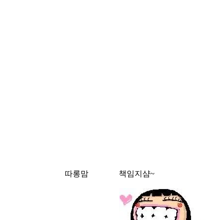
투명한 그리움
서럽게 묻어둔
그대 곁에 걸어
바람으로 날리
한송이 꽃이 되
- 하얀나라 <한
따롱맘
책임지샴~