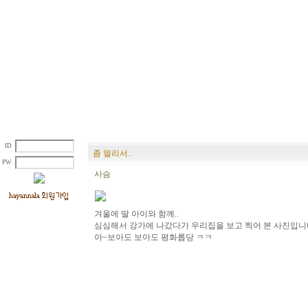
ID
좀 멀리서..
PW
사슴
겨울에 딸 아이와 함께..

심심해서 강가에 나갔다가 우리집을 보고 찍어 본 사진입니
아~보아도 보아도 평화롭당 ㅋㅋ
