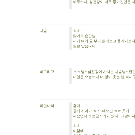
아무커나..섬진강이 너무 좋아진건은 
사슴
ㅎㅎ..
맞아요 은안님..
제가 여기 글 부터 읽어보고 올라가보니
원본 맞습니다
비그리고
ㅋㅋ 넹~ 섬진강에 사시는 사슴님~ 편안
내일은 오늘보다 더 많이 웃는 날 되시구
하얀나라
흠마.
긍께 저어기~어느 네모난 ㅎㅎ 곳에
사슴언냐의 보금자리가 있다...그말이지
ㅎㅎ
이참에