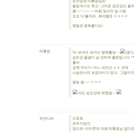
은안님캉 따롱맘님캉
팥칼국시도 묵고~그리운 섬진강도 둘
봄~~~~~~~~~바람 맞으러 갈 사람
요요 다 붙어라...해야할듯 ㅎㅎㅎㅎ
참말로 평화롭다요~
따롱맘
아~보아도 보아도 평화롭당~~
(펌1)
섬진강 물결이 넘 강하게 출렁입니다 ^* 
흠마.
긍께 저어기~어느 네모난 ㅎㅎ 곳에
사슴언냐의 보금자리가 있다...그말이지라
몽땅 펌~~~ㅋㅋㅋ
야도 섬진강에 취했음~~
하얀나라
으흐흐...
좌우지당간
참으로~아이콘의 여왕 따롱맘님 답다요