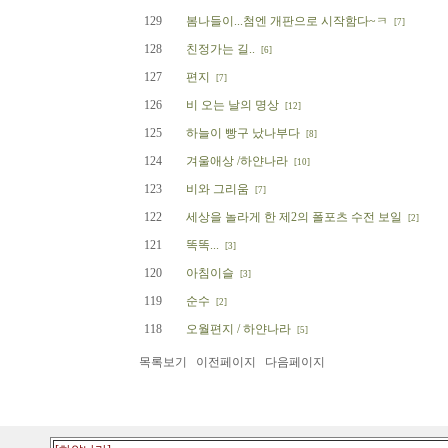
129
봄나들이...첨엔 개판으로 시작함다~ㅋ
[7]
128
친정가는 길..
[6]
127
편지
[7]
126
비 오는 날의 명상
[12]
125
하늘이 빵구 났나부다
[8]
124
겨울애상 /하얀나라
[10]
123
비와 그리움
[7]
122
세상을 놀라게 한 제2의 폴포츠 수전 보일
[2]
121
똑똑...
[3]
120
아침이슬
[3]
119
순수
[2]
118
오월편지 / 하얀나라
[5]
목록보기
이전페이지
다음페이지