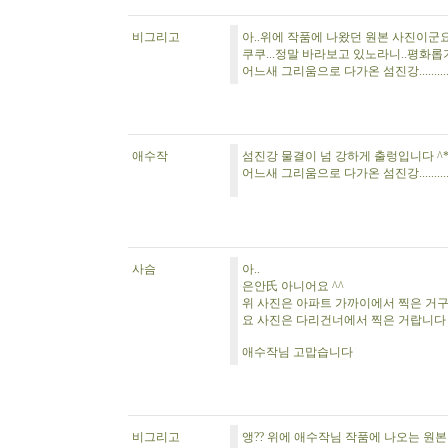
비그리고
아..위에 작품에 나왔던 원본 사진이군요
쿠쿠...정말 바라보고 있노라니..평화롭기
어느새 그리움으로 다가온 섬진강...........
애수작
섬진강 물결이 넘 강하게 출렁입니다 ^
어느새 그리움으로 다가온 섬진강...........
사슴
아..
은안氏 아니어요 ^^
위 사진은 아파트 가까이에서 찍은 거
요 사진은 다리건너에서 찍은 거랍니다
애수작님 고맙습니다
비그리고
앵?? 위에 애수작님 작품에 나오는 원본