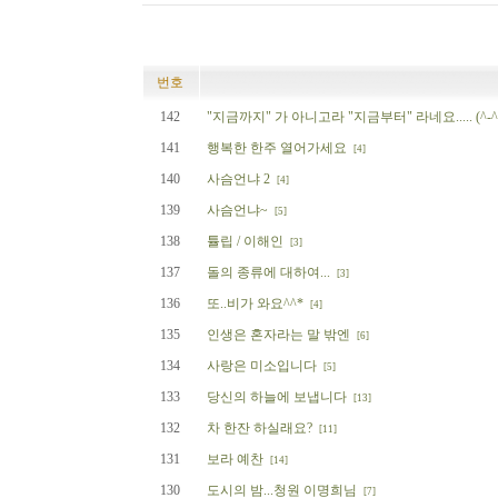
번호
142
"지금까지" 가 아니고라 "지금부터" 라네요..... (^-^
141
행복한 한주 열어가세요
[4]
140
사슴언냐 2
[4]
139
사슴언냐~
[5]
138
튤립 / 이해인
[3]
137
돌의 종류에 대하여...
[3]
136
또..비가 와요^^*
[4]
135
인생은 혼자라는 말 밖엔
[6]
134
사랑은 미소입니다
[5]
133
당신의 하늘에 보냅니다
[13]
132
차 한잔 하실래요?
[11]
131
보라 예찬
[14]
130
도시의 밤...청원 이명희님
[7]