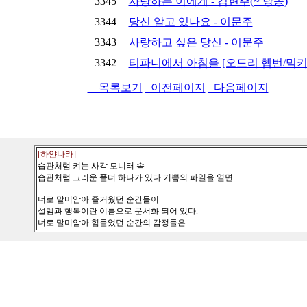
3345
사랑하는 이에게 - 김현주(~ 낭송)
3344
당신 알고 있나요 - 이문주
3343
사랑하고 싶은 당신 - 이문주
3342
티파니에서 아침을 [오드리 헵번/믹키 루
목록보기
이전페이지
다음페이지
[하얀나라]
습관처럼 켜는 사각 모니터 속
습관처럼 그리운 폴더 하나가 있다 기쁨의 파일을 열면
너로 말미암아 즐거웠던 순간들이
설렘과 행복이란 이름으로 문서화 되어 있다.
너로 말미암아 힘들었던 순간의 감정들은...