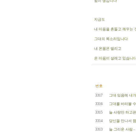
힘이 생깁니다
지금도
내 마음을 흔들고 깨우는 
그대의 목소리입니다
내 온몸은 떨리고
온 마음이 설레고 있습니다
번호
3317
그대 있음에 내가
3316
그대를 바라볼 수
3315
늘 사랑만 하고픈
3314
당신을 만나서 참
3313
늘 그리운 사람 -