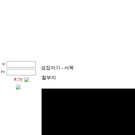
ID
섬집아기 - 서목
PW
할부지