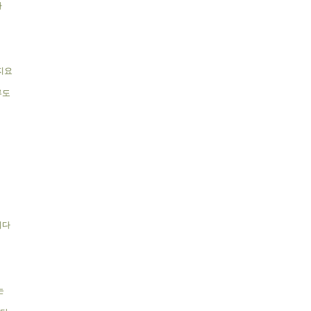
다
지요
루도
니다
는