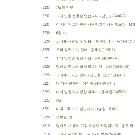
3233
7월의 안부
3232
그대 만한 선물은 없습니다 - 김민소(240627)
3231
이 세상에 그대만큼 사랑하고픈 사람 있을까 - 용혜원(
3230
6월
[2]
3229
그대를 사랑할 수 있음이 행복합니다 - 용혜원(2406
3228
우리 함께 가는 길에 - 용혜원(240611)
3227
함께 있으면 좋은 사람 - 용혜원(240604)
3226
당신을 만나서 참 행복합니다 - 용혜원(240528)
3225
그대에게 가고 싶다 - 안도현 (낭송 : 전유니)
3224
내 가슴 한쪽에 - 이정하(낭송:전유니)
3223
내가 영원히 사랑할 이에게 - 용혜원(240506)
3222
5월
3221
미치도록 보고 싶습니다 - (낭송 : 유리)
3220
겹벚꽃
[2]
3219
당신은 내 생에 가장 소중한 사람입니다 - 좋은 글
3218
그대여 사랑하는 그대여 - 이문주(240418)