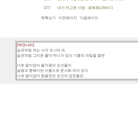
3217
내가 하고픈 사랑 - 용혜원(240411)
목록보기
이전페이지
다음페이지
[하얀나라]
습관처럼 켜는 사각 모니터 속
습관처럼 그리운 폴더 하나가 있다 기쁨의 파일을 열면
너로 말미암아 즐거웠던 순간들이
설렘과 행복이란 이름으로 문서화 되어 있다.
너로 말미암아 힘들었던 순간의 감정들은...