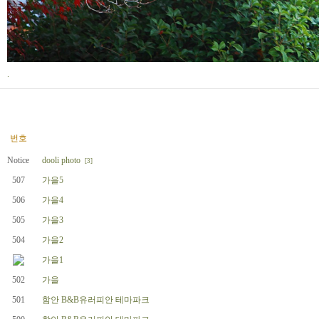
.
번호
Notice
dooli photo
[3]
507
가을5
506
가을4
505
가을3
504
가을2
가을1
502
가을
501
함안 B&B유러피안 테마파크