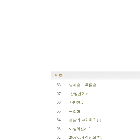
번호
68
솔아솔아 푸른솔아
67
산양면 2
[3]
66
산양면...
65
능소화
64
봄날의 수채화 2
[2]
63
야생화전시 2
62
2008.05.4 야생화 전시