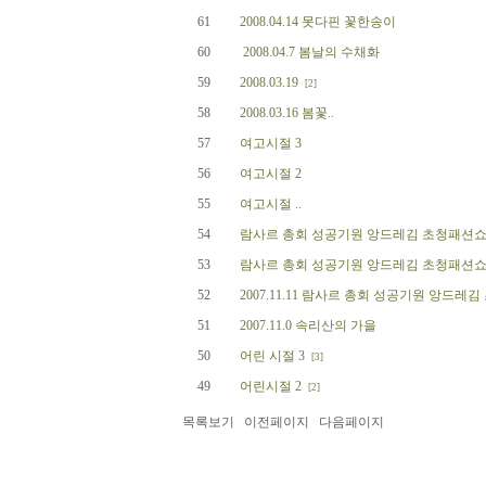
61
2008.04.14 못다핀 꽃한송이
60
2008.04.7 봄날의 수채화
59
2008.03.19
[2]
58
2008.03.16 봄꽃..
57
여고시절 3
56
여고시절 2
55
여고시절 ..
54
람사르 총회 성공기원 앙드레김 초청패션쇼
53
람사르 총회 성공기원 앙드레김 초청패션쇼
52
2007.11.11 람사르 총회 성공기원 앙드레김
51
2007.11.0 속리산의 가을
50
어린 시절 3
[3]
49
어린시절 2
[2]
목록보기
이전페이지
다음페이지