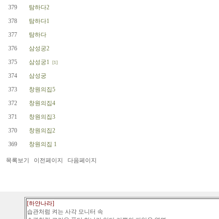
379
탐하다2
378
탐하다1
377
탐하다
376
삼성궁2
375
삼성궁1
[1]
374
삼성궁
373
창원의집5
372
창원의집4
371
창원의집3
370
창원의집2
369
창원의집 1
목록보기
이전페이지
다음페이지
[하얀나라]
습관처럼 켜는 사각 모니터 속