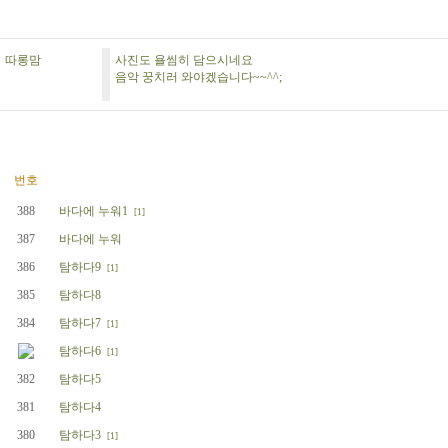
따롱맘
사진도 욜씸히 담으시네요
음악 꿍치러 와야겠습니다~~^^;
번호
388
바다에 누워1
[1]
387
바다에 누워
386
탐하다9
[1]
385
탐하다8
384
탐하다7
[1]
탐하다6
[1]
382
탐하다5
381
탐하다4
380
탐하다3
[1]