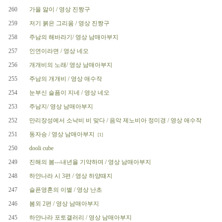
260
가을 앓이 / 영상 진짱구
259
저기 붉은 그리움 / 영상 진짱구
258
주남의 해바라기/ 영상 남매아부지
257
인연이라면 / 영상 네오
256
개개비의 노래/ 영상 남매아부지
255
주남의 개개비 / 영상 애수작
254
눈부신 슬픔이 지네 / 영상 네오
253
주남지/ 영상 남매아부지
252
만리장성에서 소낙비 비 맞다 / 음악 제노비아 정미경 / 영상 애수작
251
동자승 / 영상 남매아부지
[1]
250
dooli cube
249
진해의 봄---내년을 기약하며 / 영상 남매아부지
248
하얀나라 시 3편 / 영상 하양때지
247
슬픈영혼의 이별 / 영상 난초
246
봄외 2편 / 영상 남매아부지
245
하얀나라 포토갤러리 / 영상 남매아부지