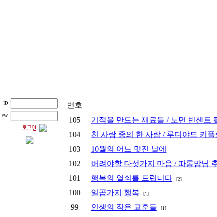
ID
번호
PW
105
기적을 만드는 재료들 / 노먼 빈센트 
104
천 사람 중의 한 사람 / 루디야드 키플
103
10월의 어느 멋진 날에
102
버려야할 다섯가지 마음 / 따롱맘님 
101
행복의 열쇠를 드립니다
[2]
100
일곱가지 행복
[1]
99
인생의 작은 교훈들
[1]