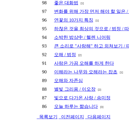
98
좋은 대화법
[1]
97
변화를 위해 가장 먼저 해야 할 일은 
96
연꽃의 10가지 특징
[1]
95
하찮은 것을 최상의 것으로 / 법정 /
94
소박한 밥상中 / 헬렌 니어링
93
큰 소리로 "사랑해" 하고 외쳐보기 /
92
오해 / 법정
[2]
91
사랑은 가끔 오해를 하게 한다
90
이해라는 나무와 오해라는 잡초
[1]
89
오해와 자존심
88
별빛 그리움 / 이오장
[2]
87
빛으로 다가온 사랑 / 송미정
86
오늘 하루는 짧습니다
[3]
목록보기
이전페이지
다음페이지