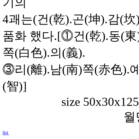
기의
4괘는(건(乾).곤(坤).감(
품화 했다.[⓵건(乾).동(東)
쪽(白色).의(義).
⓷리(離).남(南)쪽(赤色).예
(智)]
size 50x30x125
월당 목영봉 (
list