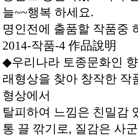
늘~~행복 하세요.
명인전에 출품할 작품중 
2014-작품-4 作品說明
◆우리나라 토종문화인 향토
래형상을 찾아 창작한 작
형상에서
탈피하여 느낌은 친밀감 
통 끌 깎기로, 질감은 사