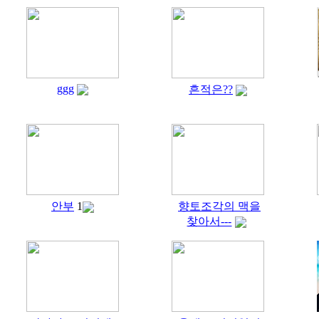
ggg
흔적은??
안부
1
향토조각의 맥을
찾아서---