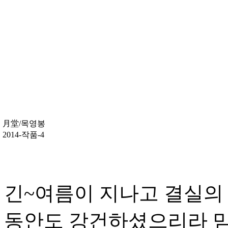
月堂/목영봉
2014-작품-4
긴~여름이 지나고 결실의
동안도 강건하셨으리라 